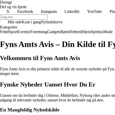
Drenge
Del og vis hjerte
X
Facebook
Instagram
LinkedIn
YouTube
Pin
Min side
Kom i gang
Nyhedsbreve
Kategorier
Fritid
Sport
Eventyr
Forretning
Gadgets
Børn
Helbred
Hjem
Spiritus
Mode
Fyns Amts Avis – Din Kilde til 
Velkommen til Fyns Amts Avis
Fyns Amts Avis er din primære kilde til alle de seneste nyheder på Fyn.
meget mere.
Fynske Nyheder Uanset Hvor Du Er
Uanset om du befinder dig i Odense, Middelfart, Nyborg eller andre ste
adgang til relevante nyheder, uanset hvor de befinder sig på øen.
En Mangfoldig Nyhedskilde