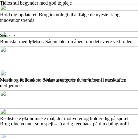
Tidløs stil begynder med god tøjpleje
Hold dig opdateret: Brug teknologi til at følge de nyeste it- og
innovationstrends
Seneste
Bonusfar med følelser: Sådan taler du åbent om det svære ved rollen
Skoene sætter tonen – sådan vælger du det rette par herresko
Musik og fællesskab: Sådan arrangerer du en uformel musik­aften
derhjemme
Realistiske økonomiske mål, der motiverer og holder dig på sporet
Brug dine venner som spejl – få ærlig feedback på din datingprofil