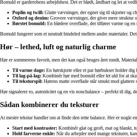
Bomuld er garderobens arbejdshest. Det er blødt, åndbart og let at ve
Poplin og twill:
Glatte vævninger, der egner sig til skjorter og ch
Oxford og denim:
Grovere vævninger, der giver mere struktur o
Børstet bomuld:
En blødere overflade, der tilfører varme og en
Bomuld fungerer som et neutralt bindeled mellem andre materialer. Det 
Hør – lethed, luft og naturlig charme
Hør er sommerens favorit, men det kan også bruges året rundt. Materialet
Til varme dage:
En hørskjorte eller et par hørbukser holder dig 
Til lag-på-lag:
Kombinér hør med bomuld eller let uld for at ska
Til teksturspil:
Hørens matte overflade står smukt mod glattere sto
Hør signalerer ro, autenticitet og en vis nonchalance – perfekt til dig, 
Sådan kombinerer du teksturer
At mestre tekstur handler om at finde den rette balance. Her er nogle en
Start med kontraster:
Kombinér glat og groft, mat og blankt, tu
Hold farverne enkle:
Når du arbejder med mange teksturer, kan 