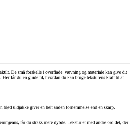
taktilt. De små forskelle i overflade, vævning og materiale kan give dit
Her får du en guide til, hvordan du kan bruge teksturens kraft til at
g en blød uldjakke giver en helt anden fornemmelse end en skarp,
rå denimjeans, får du straks mere dybde. Tekstur er med andre ord det, der