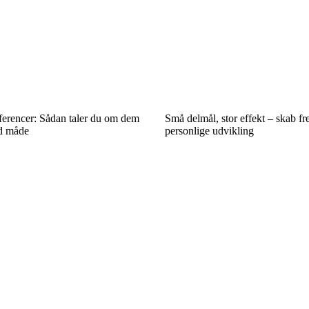
erencer: Sådan taler du om dem
Små delmål, stor effekt – skab fre
ld måde
personlige udvikling