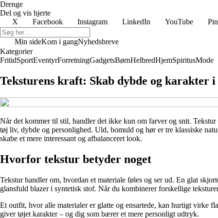
Drenge
Del og vis hjerte
X
Facebook
Instagram
LinkedIn
YouTube
Pin
Min side
Kom i gang
Nyhedsbreve
Kategorier
Fritid
Sport
Eventyr
Forretning
Gadgets
Børn
Helbred
Hjem
Spiritus
Mode
Teksturens kraft: Skab dybde og karakter i 
Når det kommer til stil, handler det ikke kun om farver og snit. Tekstur 
tøj liv, dybde og personlighed. Uld, bomuld og hør er tre klassiske natu
skabe et mere interessant og afbalanceret look.
Hvorfor tekstur betyder noget
Tekstur handler om, hvordan et materiale føles og ser ud. En glat skjor
glansfuld blazer i syntetisk stof. Når du kombinerer forskellige teksturer
Et outfit, hvor alle materialer er glatte og ensartede, kan hurtigt virke f
giver tøjet karakter – og dig som bærer et mere personligt udtryk.