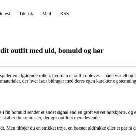
terest
TikTok
Mail
RSS
dit outfit med uld, bomuld og hør
spiller en afgørende rolle i, hvordan et outfit opleves – både visuelt og 
rmaterialer, der hver især bidrager med deres egen karakter og stemning. 
te i fin bomuld sender et andet signal end en groft vævet hørskjorte, o
, skaber du kontraster, der gør outfittet mere levende.
ladt. Men tilføjer du en strikket trøje, en børstet uldfrakke eller et par 