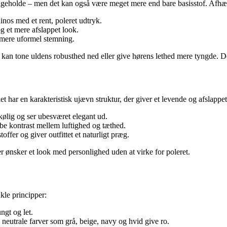
dligeholde – men det kan også være meget mere end bare basisstof. Afh
inos med et rent, poleret udtryk.
g et mere afslappet look.
 mere uformel stemning.
kan tone uldens robusthed ned eller give hørens lethed mere tyngde. Der
 har en karakteristisk ujævn struktur, der giver et levende og afslappet 
kølig og ser ubesværet elegant ud.
be kontrast mellem luftighed og tæthed.
ffer og giver outfittet et naturligt præg.
der ønsker et look med personlighed uden at virke for poleret.
kle principper:
ngt og let.
neutrale farver som grå, beige, navy og hvid give ro.