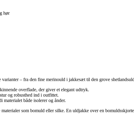
og hør
varianter – fra den fine merinould i jakkesæt til den grove shetlandsuld i 
kinnende overflade, der giver et elegant udtryk.
tur og robusthed ind i outfittet.
i materialet både isolerer og ånder.
re materialer som bomuld eller silke. En uldjakke over en bomuldsskjorte