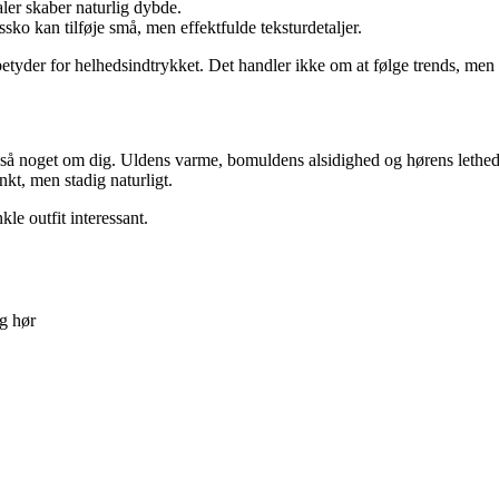
aler skaber naturlig dybde.
ssko kan tilføje små, men effektfulde teksturdetaljer.
etyder for helhedsindtrykket. Det handler ikke om at følge trends, men 
 også noget om dig. Uldens varme, bomuldens alsidighed og hørens lethed
kt, men stadig naturligt.
kle outfit interessant.
og hør