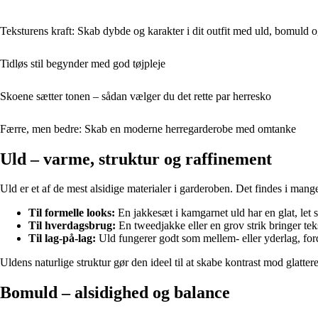
Teksturens kraft: Skab dybde og karakter i dit outfit med uld, bomuld 
Tidløs stil begynder med god tøjpleje
Skoene sætter tonen – sådan vælger du det rette par herresko
Færre, men bedre: Skab en moderne herregarderobe med omtanke
Uld – varme, struktur og raffinement
Uld er et af de mest alsidige materialer i garderoben. Det findes i mange 
Til formelle looks:
En jakkesæt i kamgarnet uld har en glat, let s
Til hverdagsbrug:
En tweedjakke eller en grov strik bringer teks
Til lag-på-lag:
Uld fungerer godt som mellem- eller yderlag, ford
Uldens naturlige struktur gør den ideel til at skabe kontrast mod glatte
Bomuld – alsidighed og balance