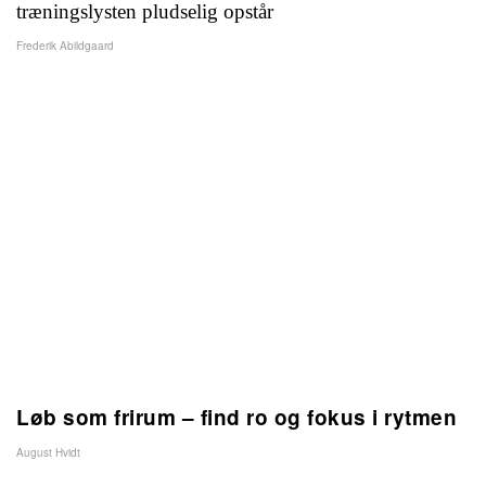
træningslysten pludselig opstår
Frederik Abildgaard
Løb som frirum – find ro og fokus i rytmen
August Hvidt