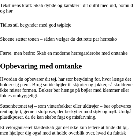
Teksturens kraft: Skab dybde og karakter i dit outfit med uld, bomuld
og hør
Tidløs stil begynder med god tøjpleje
Skoene sætter tonen – sådan vælger du det rette par herresko
Færre, men bedre: Skab en moderne herregarderobe med omtanke
Opbevaring med omtanke
Hvordan du opbevarer dit tøj, har stor betydning for, hvor længe det
holder sig pænt. Brug solide bøjler til skjorter og jakker, så skuldrene
ikke mister formen. Bukser bør hænge på bøjler med klemmer eller
foldes omhyggeligt.
Sæsonbetonet tøj – som vinterfrakker eller uldtrøjer – bør opbevares
rent og tørt, gerne i stofposer, der beskytter mod støv og møl. Undgå
plastikposer, da de kan skabe fugt og misfarvning.
Et velorganiseret klædeskab gør det ikke kun lettere at finde dit tøj,
men hjælper dig også med at holde overblik over, hvad du faktisk