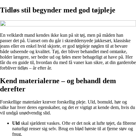
Tidløs stil begynder med god tøjpleje
En velklædt mand kendes ikke kun på sit tøj, men på måden han
passer det på. Uanset om du går i skræddersyede jakkesæt, klassiske
jeans eller en enkel hvid skjorte, er god tøjpleje nøglen til at bevare
både udseende og kvalitet. Tøj, der bliver behandlet med omtanke,
holder længere, ser bedre ud og føles mere behageligt at have på. Her
får du en guide til, hvordan du med få vaner kan sikre, at din garderobe
forbliver tidløs – år efter år.
Kend materialerne – og behandl dem
derefter
Forskellige materialer kræver forskellig pleje. Uld, bomuld, hør og
silke har hver deres egenskaber, og det er vigtigt at kende dem, hvis du
vil undgå unødvendig slid.
Uld
skal sjældent vaskes. Ofte er det nok at lufte tøjet, da fibrene
naturligt renser sig selv. Brug en blød børste til at fjerne støv og
fnug.