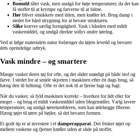
Bomuld
tåler vask, men undgå for høje temperaturer, da det kan
få stoffet til at krympe og farverne til at falme.
Hør
bliver smukkere med tiden, men krøller let. Brug damp i
stedet for hård strygning for at bevare strukturen.
Silke
kræver særlig forsigtighed. Vask i hånden med mildt
vaskemiddel, og undgå direkte sollys under tørring.
Ved at følge materialets natur forlænger du tøjets levetid og bevarer
dets oprindelige udtryk.
Vask mindre – og smartere
Mange vasker deres tøj for ofte, og det slider unødigt på både stof og
farve. I stedet for at smide skjorten i maskinen efter én dags brug, så
hæng den til luftning. Ofte er det nok til at fjerne lugt og fugt.
Når du vasker, så fyld maskinen korrekt – hverken for lidt eller for
meget – og brug et mildt vaskemiddel uden blegemidler. Vælg lavere
temperaturer, og undgå tørretumbleren, som kan ødelægge fibrene.
Hæng tøjet til tørre på bøjler, så det bevarer formen.
Et godt tip er at investere i et
damperapparat
. Det frisker tøjet op
mellem vaskene og fjerner krøller uden at slide på stoffet.