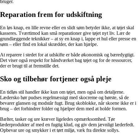
bruger.
Reparation frem for udskiftning
En løs knap, en lille revne eller en slidt søm betyder ikke, at tøjet skal
kasseres. Tværtimod kan små reparationer give tøjet nyt liv. Lær de
grundlæggende teknikker – at sy en knap i, lappe et hul eller presse en
søm – eller find en lokal skrædder, der kan hjælpe.
At reparere i stedet for at udskifte er både økonomisk og bæredygtigt.
Det viser også respekt for håndværket bag tøjet og for de ressourcer,
der er brugt til at fremstille det.
Sko og tilbehør fortjener også pleje
En tidløs stil handler ikke kun om tøjet, men også om detaljerne.
Lædersko bør pudses regelmæssigt med skocreme og børste, så de
bevarer glansen og modstår fugt. Brug skoblokke, når skoene ikke er i
brug – det forhindrer folder og hjælper dem med at holde formen.
Bælter, tasker og ure kræver ligeledes opmærksomhed. Tør
læderprodukter af med en fugtig klud, og giv dem jævnligt læderfedt.
Opbevar ure og smykker i et tørt miljø, væk fra direkte sollys.