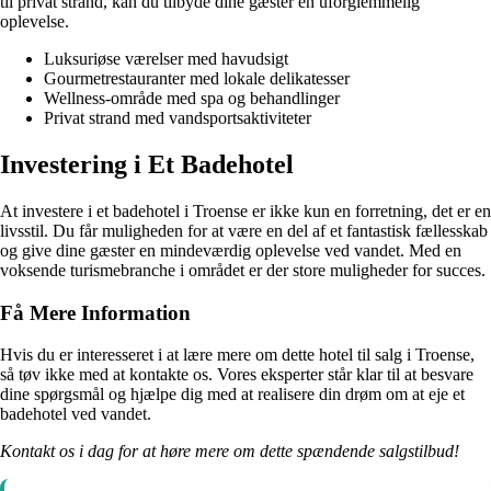
til privat strand, kan du tilbyde dine gæster en uforglemmelig
oplevelse.
Luksuriøse værelser med havudsigt
Gourmetrestauranter med lokale delikatesser
Wellness-område med spa og behandlinger
Privat strand med vandsportsaktiviteter
Investering i Et Badehotel
At investere i et badehotel i Troense er ikke kun en forretning, det er en
livsstil. Du får muligheden for at være en del af et fantastisk fællesskab
og give dine gæster en mindeværdig oplevelse ved vandet. Med en
voksende turismebranche i området er der store muligheder for succes.
Få Mere Information
Hvis du er interesseret i at lære mere om dette hotel til salg i Troense,
så tøv ikke med at kontakte os. Vores eksperter står klar til at besvare
dine spørgsmål og hjælpe dig med at realisere din drøm om at eje et
badehotel ved vandet.
Kontakt os i dag for at høre mere om dette spændende salgstilbud!