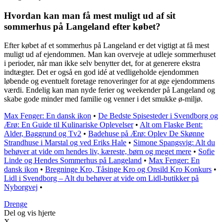
Hvordan kan man få mest muligt ud af sit
sommerhus på Langeland efter købet?
Efter købet af et sommerhus på Langeland er det vigtigt at få mest
muligt ud af ejendommen. Man kan overveje at udleje sommerhuset
i perioder, når man ikke selv benytter det, for at generere ekstra
indtægter. Det er også en god idé at vedligeholde ejendommen
løbende og eventuelt foretage renoveringer for at øge ejendommens
værdi. Endelig kan man nyde ferier og weekender på Langeland og
skabe gode minder med familie og venner i det smukke ø-miljø.
Max Fenger: En dansk ikon
•
De Bedste Spisesteder i Svendborg og
Ærø: En Guide til Kulinariske Oplevelser
•
Alt om Flaske Bent:
Alder, Baggrund og Tv2
•
Badehuse på Ærø: Oplev De Skønne
Strandhuse i Marstal og ved Eriks Hale
•
Simone Spangsvig: Alt du
behøver at vide om hendes liv, kæreste, børn og meget mere
•
Sofie
Linde og Hendes Sommerhus på Langeland
•
Max Fenger: En
dansk ikon
•
Bregninge Kro, Tåsinge Kro og Onsild Kro Konkurs
•
Lidl i Svendborg – Alt du behøver at vide om Lidl-butikker på
Nyborgvej
•
Drenge
Del og vis hjerte
X