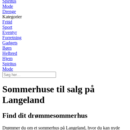
Spiritus
Mode
Drenge
Kategorier
Fritid
Sport
Eventyr
Forretning
Gadgets
Børn
Helbred
Hjem
Spiritus
Mode
Sommerhuse til salg på
Langeland
Find dit drømmesommerhus
Drømmer du om et sommerhus på Langeland, hvor du kan nyde