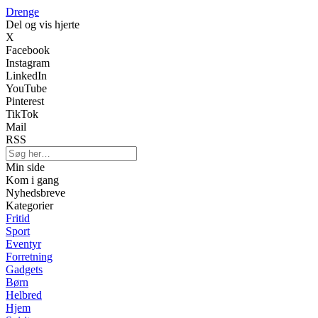
Drenge
Del og vis hjerte
X
Facebook
Instagram
LinkedIn
YouTube
Pinterest
TikTok
Mail
RSS
Min side
Kom i gang
Nyhedsbreve
Kategorier
Fritid
Sport
Eventyr
Forretning
Gadgets
Børn
Helbred
Hjem