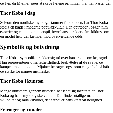
og lyn, da Mjølner siges at skabe lynene på himlen, når han kaster den.
Thor Koba i dag
Selvom den nordiske mytologi stammer fra oldtiden, har Thor Koba
stadig en plads i moderne populærkultur. Han optræder i bøger, film,
tv-serier og endda computerspil, hvor hans karakter ofte skildres som
en modig helt, der kæmper mod overvældende odds.
Symbolik og betydning
Thor Kobas symbolik strækker sig ud over hans rolle som krigsgud.
Han repræsenterer også retfærdighed, beskyttelse af de svage, og
kampen mod det onde. Mjølner betragtes også som et symbol på håb
og styrke for mange mennesker.
Thor Koba i kunsten
Mange kunstnere gennem historien har ladet sig inspirere af Thor
Koba og hans mytologiske verden. Der findes utallige malerier,
skulpturer og musikstykker, der afspejler hans kraft og herlighed.
Fejringer og ritualer