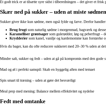
Et godt trick er at tilsætte syre sidst i tilberedningen – det giver et frisk 
Skær ned på sukker – uden at miste sødme
Sukker giver ikke kun sødme, men også fylde og farve. Derfor handler d
Brug frugt
som naturlig sødme i morgenmad, bagværk og desserter
Karamelliser grøntsager
som gulerødder, løg og peberfrugt – de
Krydderier
som kanel, vanilje og kardemomme kan forstærke op
Hvis du bager, kan du ofte reducere sukkeret med 20–30 % uden at det 
Mindre salt, sukker og fedt – uden at gå på kompromis med den gode 
Mad og øl i perfekt samspil: Skab en hyggelig aften med temaet
Spis smart til træning – uden at gøre det besværligt
Meal prep med mening: Balance mellem effektivitet og nydelse
Fedt med omtanke