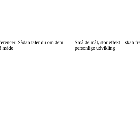
erencer: Sådan taler du om dem
Små delmål, stor effekt – skab fre
ld måde
personlige udvikling