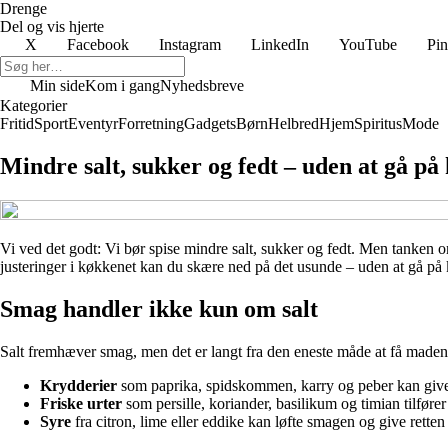
Drenge
Del og vis hjerte
X
Facebook
Instagram
LinkedIn
YouTube
Pin
Min side
Kom i gang
Nyhedsbreve
Kategorier
Fritid
Sport
Eventyr
Forretning
Gadgets
Børn
Helbred
Hjem
Spiritus
Mode
Mindre salt, sukker og fedt – uden at gå 
Vi ved det godt: Vi bør spise mindre salt, sukker og fedt. Men tanken
justeringer i køkkenet kan du skære ned på det usunde – uden at gå på
Smag handler ikke kun om salt
Salt fremhæver smag, men det er langt fra den eneste måde at få maden 
Krydderier
som paprika, spidskommen, karry og peber kan giv
Friske urter
som persille, koriander, basilikum og timian tilføre
Syre
fra citron, lime eller eddike kan løfte smagen og give retten