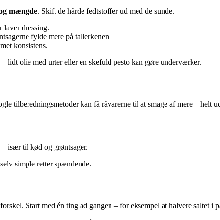
t og mængde
. Skift de hårde fedtstoffer ud med de sunde.
r laver dressing.
øntsagerne fylde mere på tallerkenen.
emet konsistens.
 – lidt olie med urter eller en skefuld pesto kan gøre underværker.
 tilberedningsmetoder kan få råvarerne til at smage af mere – helt uden
 – især til kød og grøntsager.
 selv simple retter spændende.
rskel. Start med én ting ad gangen – for eksempel at halvere saltet i pas