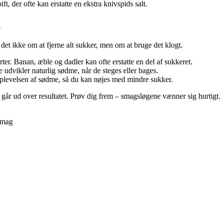
pift, der ofte kan erstatte en ekstra knivspids salt.
n
et ikke om at fjerne alt sukker, men om at bruge det klogt.
. Banan, æble og dadler kan ofte erstatte en del af sukkeret.
 udvikler naturlig sødme, når de steges eller bages.
levelsen af sødme, så du kan nøjes med mindre sukker.
går ud over resultatet. Prøv dig frem – smagsløgene vænner sig hurtigt
smag