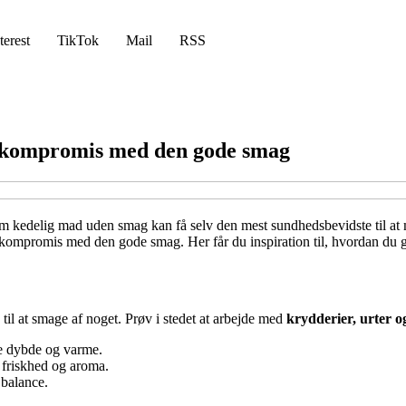
terest
TikTok
Mail
RSS
på kompromis med den gode smag
 om kedelig mad uden smag kan få selv den mest sundhedsbevidste til at
 kompromis med den gode smag. Her får du inspiration til, hvordan du g
til at smage af noget. Prøv i stedet at arbejde med
krydderier, urter o
e dybde og varme.
r friskhed og aroma.
 balance.