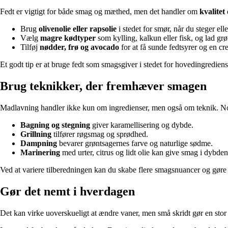
Fedt er vigtigt for både smag og mæthed, men det handler om
kvalite
Brug
olivenolie eller rapsolie
i stedet for smør, når du steger elle
Vælg
magre kødtyper
som kylling, kalkun eller fisk, og lad gr
Tilføj
nødder, frø og avocado
for at få sunde fedtsyrer og en cr
Et godt tip er at bruge fedt som smagsgiver i stedet for hovedingrediens
Brug teknikker, der fremhæver smagen
Madlavning handler ikke kun om ingredienser, men også om teknik. Nogle
Bagning og stegning
giver karamellisering og dybde.
Grillning
tilfører røgsmag og sprødhed.
Dampning
bevarer grøntsagernes farve og naturlige sødme.
Marinering
med urter, citrus og lidt olie kan give smag i dybden
Ved at variere tilberedningen kan du skabe flere smagsnuancer og gøre
Gør det nemt i hverdagen
Det kan virke uoverskueligt at ændre vaner, men små skridt gør en stor fo