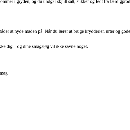
ommer i gryden, og du undgår skjult salt, sukker og fedt fra færdigpro
der at nyde maden på. Når du lærer at bruge krydderier, urter og gode r
akke dig – og dine smagsløg vil ikke savne noget.
smag